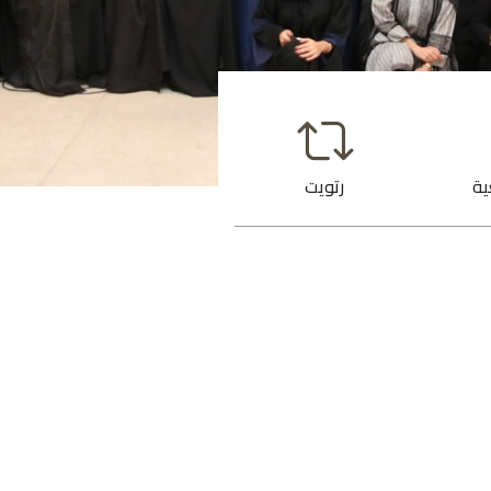
ية
رتويت