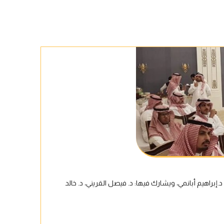
أكتوبر
اجتما
إبراهيم أبانمي، ويشارك فيها: د. فيصل القريني، د. خالد
اجتماع ر
زين سعو