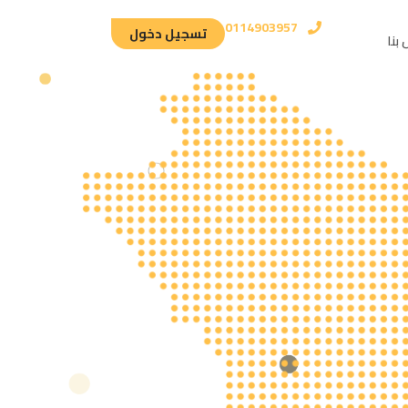
0114903957
تسجيل دخول
بنا