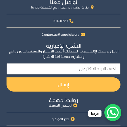
تواصل معنا
طريق عثمان بن عفان برج الفيصلية دور ١٨
0114903957
Contactus@saudisla.org
النشرة الإخبارية
ادخـل بـريــــدك الإلـكـتــــرونـي لـتـــصـلـك أحـدث الأخـبـــار والمستجدات عن برامج
ومشاريع جمعية لغة الاشارة
إرسال
روابط مهمة
تأسيس الجمعية
مرحبا
حجز المواعيد