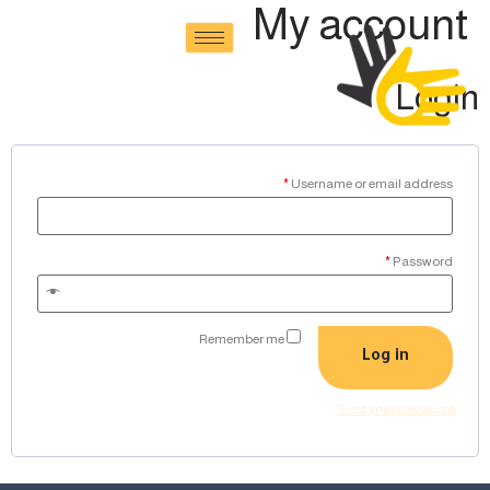
My account
Login
*
Username or email address
*
Password
Remember me
Log in
Lost your password?