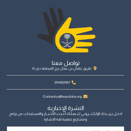
تواصل معنا
طريق عثمان بن عفان برج الفيصلية دور ١٨
0114903957
Contactus@saudisla.org
النشرة الإخبارية
ادخـل بـريــــدك الإلـكـتــــرونـي لـتـــصـلـك أحـدث الأخـبـــار والمستجدات عن برامج
ومشاريع جمعية لغة الاشارة