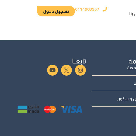
0114903957
تسجيل دخول
بنا
مة
تابعنا
عية
د
ن و سكون