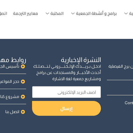
ية
برامج و أنشطة الجمعية
المكتبة
معايير الترجمة
اتصل 
النشرة الإخبارية
روابط مه
برج الفيصلية
ادخـل بـريــــدك الإلـكـتــــرونـي لـتـــصـلـك
تأسيس الجم
أحـدث الأخـبـــار والمستجدات عن برامج
ومشاريع جمعية لغة الاشارة
حجز المواعي
مشروع كنا
Cont
إرسال
اتصل بنا