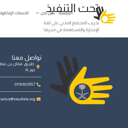
تحت التنفيذ
الرئيسية
من نحن
الخدمات الإلكترون
تدريب المجتمع المدني على لغة
الإشارة والمساهمة في نشرها
تواصل معنا
طريق عثمان بن عفان 
دور ١٨
0114903957
actus@saudisla.org